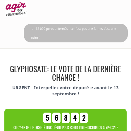
→ 12 000 porcs enfermés : ce n’est pas une ferme, c’est une
usine !
GLYPHOSATE: LE VOTE DE LA DERNIÈRE
CHANCE !
URGENT - Interpellez votre député-e avant le 13
septembre !
5
6
8
4
2
CITOYENS ONT INTERPELLÉ LEUR DÉPUTÉ POUR EXIGER L'INTERDICTION DU GLYPHOSATE